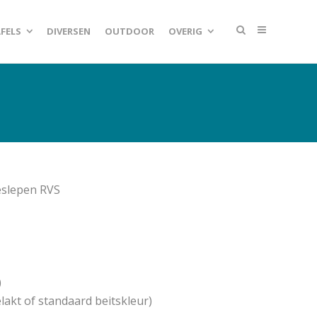
FELS
DIVERSEN
OUTDOOR
OVERIG
geslepen RVS
)
lakt of standaard beitskleur)