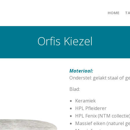
HOME
TA
Orfis Kiezel
Materiaal:
Onderstel: gelakt staal of 
Blad:
Keramiek
HPL Pfleiderer
HPL Fenix (NTM collectie
Massief eiken (naturel ge