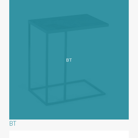
BT
BT