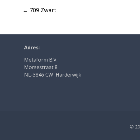
Post
←
709 Zwart
navigation
Adres:
Metaform B.V.
Morsestraat 8
NL-3846 CW Harderwijk
© 2