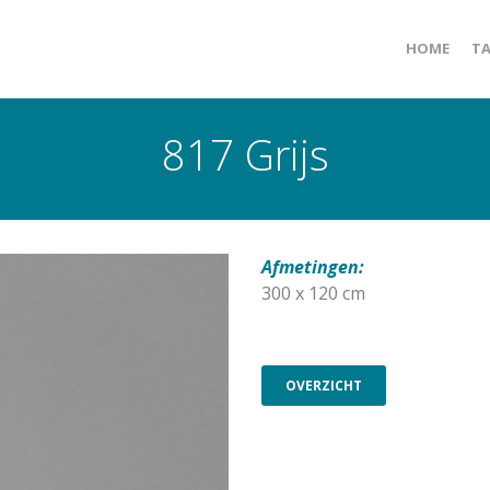
HOME
TA
817 Grijs
Afmetingen:
300 x 120 cm
OVERZICHT