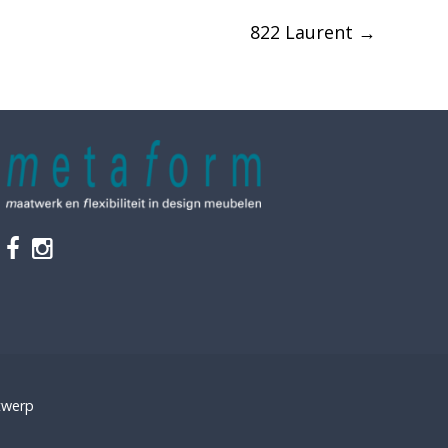
822 Laurent
→
twerp