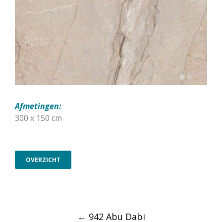
Afmetingen:
300 x 150 cm
OVERZICHT
Post
←
942 Abu Dabi