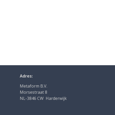
Adres:
Metaform B.V.
Morsestraat 8
NL-3846 CW Harderwijk