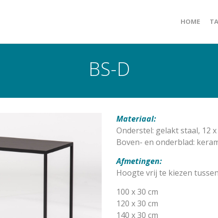
HOME
TA
BS-D
Materiaal:
Onderstel: gelakt staal, 12 
Boven- en onderblad: kera
Afmetingen:
Hoogte vrij te kiezen tussen
100 x 30 cm
120 x 30 cm
140 x 30 cm