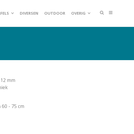
FELS
DIVERSEN
OUTDOOR
OVERIG
x 12 mm
miek
 60 - 75 cm