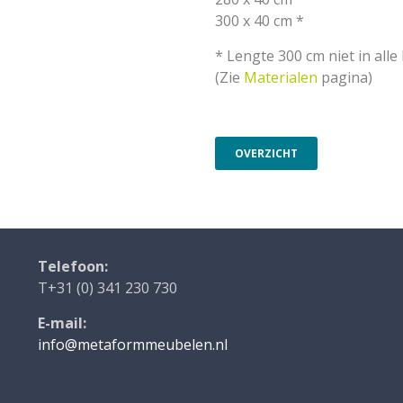
300 x 40 cm *
* Lengte 300 cm niet in alle
(Zie
Materialen
pagina)
OVERZICHT
Telefoon:
T+31 (0) 341 230 730
E-mail:
info@metaformmeubelen.nl